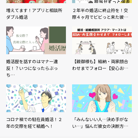
増えてます！アプリと相談所
２年半の婚活に終止符を！交
ダブル婚活
際４ヶ月でビビっと来た彼…
婚活歴を話すのはマナー違
【親御様も】結納・両家顔合
反！？いつになったらぶっ
わせまでフォロー【安心お…
ち…
コロナ禍での駐在員婚活！２
「みんないい人…決め手がな
年の交際を経て結婚へ！
い…」悩んだ彼女の決断方…