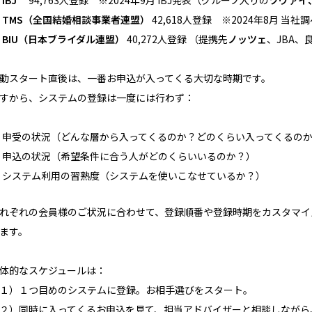
IBJ
94,763人登録 ※2024年9月 IBJ発表（グループ入りの
ツヴァイ
TMS（全国結婚相談事業者連盟）
42,618人登録 ※2024年8月 当社
BIU（日本ブライダル連盟）
40,272人登録 （提携先
ノッツェ
、JBA、
動スタート直後は、一番お申込が入ってくる大切な時期です。
すから、システムの登録は一度には行わず：
申受の状況（どんな層から入ってくるのか？どのくらい入ってくるの
申込の状況（希望条件に合う人がどのくらいいるのか？）
システム利用の習熟度（システムを使いこなせているか？）
れぞれの会員様のご状況に合わせて、登録順番や登録時期をカスタマイ
ます。
体的なスケジュールは：
１）１つ目めのシステムに登録。お相手選びをスタート。
２）同時に入ってくるお申込を見て、担当アドバイザーと相談しながら