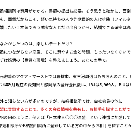
婚相談所は費用がかかる。書類の提出も必要。そう思うと確かに、面倒
も、面倒だからこそ、軽い気持ちの人や詐欺目的の人は排除（フィルタ
婚したい！本気で思う誠実な人とだけ出会うから、結婚できる確率は高
なたがしたいのは、楽しいデートだけ？
婚につながらない恋愛、そこに費やすお金と時間、もったいなくないで
ずは婚活の【良質な環境】を整えましょう。あなたの手で。
元密着のアクア・マーストでは豊橋市、東三河周辺はもちろんのこと、
024年5月現在の愛知県と静岡県の登録会員数は、
IBJは5,969人、BIUは
外と知らない方が多いのですが、結婚相談所では、自社会員の他に
盟に登録することで、多くの会員情報を共有し、お相手を探すことがで
記の図のように、例えば「日本仲人〇〇〇連盟」という連盟に加盟して
結婚相談所やB結婚相談所に登録している方の中からお相手を探すこと