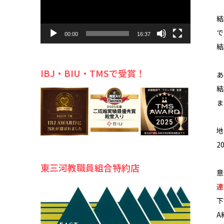
ー
結
で
00:00
16:37
結
IBJ・BIU・TMSで受賞！
あ
結
ま
地
2
東三河教職員組合特約店
意
連
下
A