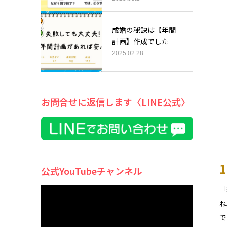
成婚の秘訣は【年間
計画】作成でした
2025.02.28
お問合せに返信します〈LINE公式〉
公式YouTubeチャンネル
動
「
画
プ
ね
レ
ー
で
ヤ