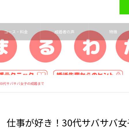
コース・料金
成婚者の声
特徴
30代サバサバ女子の成婚まで
仕事が好き！30代サバサバ