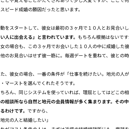
ることや覚えることがたくさんあって少し大変ですが、ここで
のスピード成婚の勝因だったと思います。
活動をスタートして、彼女は最初の３ヶ月で１０人とお見合い
いい人に出会える」と言われています。
もちろん根拠はないです
彼女の場合も、この３ヶ月でお会いした１０人の中に成婚した
う他のお見合いはせず彼一筋に。毎週デートを重ねて、彼との時
また、彼女の場合、一番の条件が「仕事を続けたい。地元の人が
ア・マーストを選んでくれたそうです。
もちろん、同じシステムを使っていれば、理屈としてはどこの相
元の相談所なら自然と地元の会員情報が多く集まります。その中
きるわけです。
ですから、
「地元の人と結婚したい」