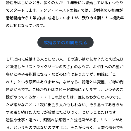
婚活をはじめたとき、多くの人が「１年後には結婚している」つもり
でスタートします。アクア・マーストの統計では、成婚者の６割弱が
活動開始から１年以内に成婚していますが、
残りの４割！！
は複数年
の活動となっています。
成婚までの期間を見る
１年以内に成婚する人としない人、その違いはなにか？たとえば先ほ
ど詳述した「ストライクゾーンの広さ」のように、お相手への希望が
多いとやや長期戦になる…などの傾向はありますが、明確に「こ
れ！」という原因はありません。なぜなら、婚活とは究極、ご縁の問
題だからです。ご縁があればスピード成婚に至りますし、いつそのご
縁がやってくるか・・・？こればかりは、誰にもわからないのです。
ただ確かなことは「次に出会う人かもしれない」そう思ってあきらめ
ず頑張り続けた人だけが成婚にたどりつく、ということだけです。
勉強や仕事と違って、頑張れば頑張った分成果がある、リターンがあ
る、というものではないのですよね。そこがつらく、大変な部分でも