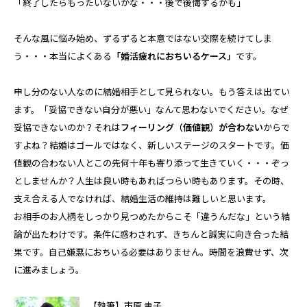
「終了したらもったいないかな・・・後で後悔するかも」
そんな風に悩み始め、ずるずると本意ではない交際を続けてしま
う・・・本当によくある
「婚活疲れにおちいるケース」
です。
申し分のない人なのに結婚相手として見られない。もう答えは出てい
ます。「妥協できない自分が悪い」なんて思わないでください。なぜ
妥協できないのか？それは
フィーリング（価値観）が合わない
からで
すよね？結婚はゴールではなく、新しいステージのスタートです。価
値観の合わない人とこの先何十年も寄り添って生きていく・・・ぞっ
としませんか？人生は良い時もあればつらい時もあります。その時、
支え合える人でなければ、結婚生活の維持は難しいと思います。
お相手のお人柄をしっかり見つめたからこそ「違うんだな」という結
論が出たわけです。条件に惑わされず、きちんと誠実に向き合った結
果です。自己嫌悪におちいる必要はありません。時間を浪費せず、次
に進みましょう。
【執筆】市原 圭子