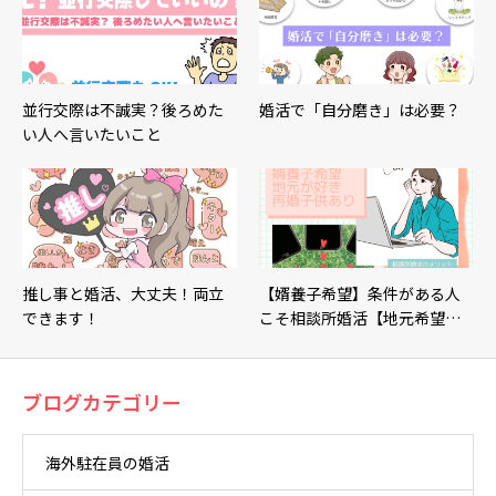
並行交際は不誠実？後ろめた
婚活で「自分磨き」は必要？
い人へ言いたいこと
推し事と婚活、大丈夫！両立
【婿養子希望】条件がある人
できます！
こそ相談所婚活【地元希望…
ブログカテゴリー
海外駐在員の婚活