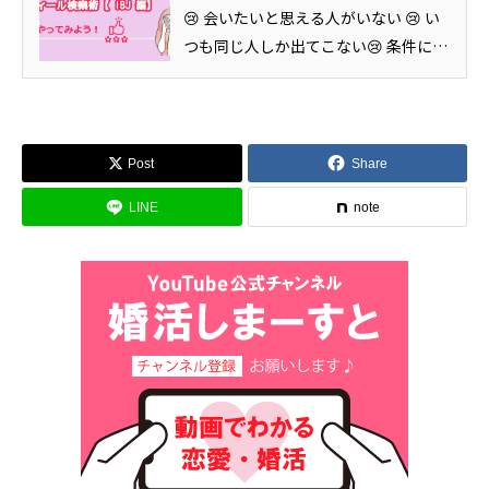
も！？カウンセラー：市原圭子（婚
😢 会いたいと思える人がいない 😢 い
活・結婚相談所 アクア・マースト 代
つも同じ人しか出てこない😢 条件に合
表）レポ...
う人は全員申込済み…（もう申込する
人がいない）😢 検索するだけで疲れて
しまう 😢 誰に申し込めばいいかわか
らない…」そんな悩みは、これを見て
Post
Share
解決！カウンセラー：市原圭子（婚
LINE
note
活・結婚相談所 アクア・マースト 代
表）レポーター...