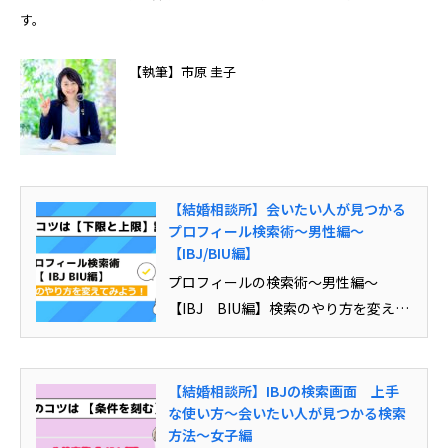
す。
【執筆】市原 圭子
【結婚相談所】会いたい人が見つかる
プロフィール検索術～男性編～
【IBJ/BIU編】
プロフィールの検索術～男性編～
【IBJ BIU編】検索のやり方を変えて
みよう！こんなお悩みありません
か？・会いたいと思える人がいない・
いつも同じ人しか出てこない・ 誰に申
【結婚相談所】IBJの検索画面 上手
し込めばいいかわからない ちょっと
な使い方～会いたい人が見つかる検索
方法～女子編
した検索のコツでお相手が見つかるか