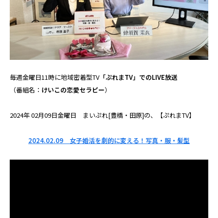
毎週金曜日11時に地域密着型TV
「ぷれまTV」でのLIVE放送
（番組名：
けいこの恋愛セラピー
）
2024年 02月09日金曜日 まいぷれ[豊橋・田原]の、【ぷれまTV】
2024.02.09 女子婚活を劇的に変える！写真・服・髪型