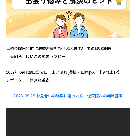
毎週金曜日11時に地域密着型TV
「ぷれまTV」でのLIVE放送
（番組名：
けいこの恋愛セラピー
2023年 09月29日金曜日 まいぷれ[豊橋・田原]の、【ぷれまTV】
レポーター：蜂須賀茉衣
2023.09.29 お見合いの結果に迷ったら…仮交際への判断基準