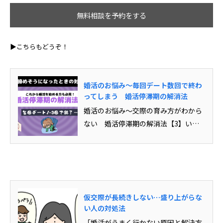
無料相談を予約をする
▶こちらもどうぞ！
婚活のお悩み～毎回デート数回で終わ
ってしまう 婚活停滞期の解消法
婚活のお悩み～交際の育み方がわから
ない 婚活停滞期の解消法【3】いい
人だけで好きになれない。連絡がうま
くとれない！ 仮交際が長続きしな
い、盛り上がらない人のための対処法
をご紹介します。カウンセラー：市原
圭子（婚活・結婚相談所 アクア・マー
仮交際が長続きしない…盛り上がらな
スト 代表）レポーター：蜂須賀茉衣―――――――――――――――――――――...
い人の対処法
「婚活がうまく行かない原因と解決方