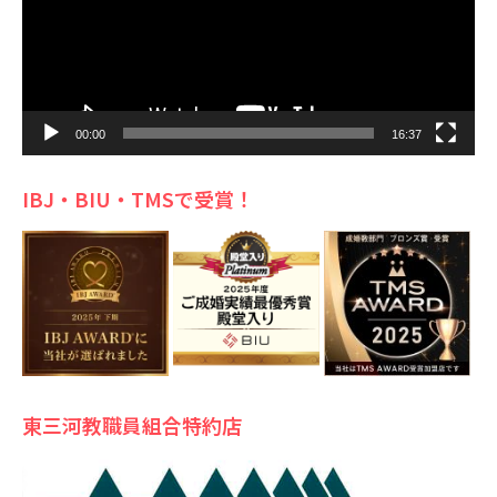
ー
00:00
16:37
IBJ・BIU・TMSで受賞！
東三河教職員組合特約店