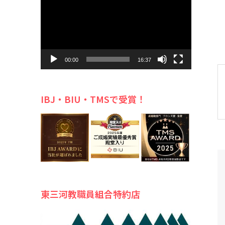
プ
レ
ー
ヤ
ー
00:00
16:37
IBJ・BIU・TMSで受賞！
東三河教職員組合特約店