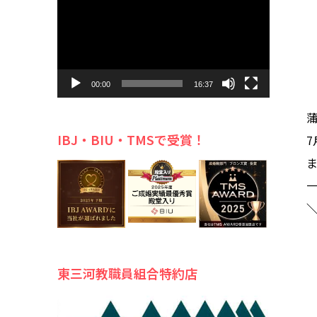
プ
レ
ー
ヤ
ー
00:00
16:37
IBJ・BIU・TMSで受賞！
東三河教職員組合特約店