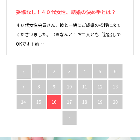
妥協なし！４０代女性、結婚の決め手とは？
４０代女性会員さん、彼と一緒にご成婚の挨拶に来て
くださいました。（※なんと！お二人とも「顔出しで
OKです！婚…
1
2
3
4
5
6
7
8
9
10
11
12
13
14
15
16
17
18
19
20