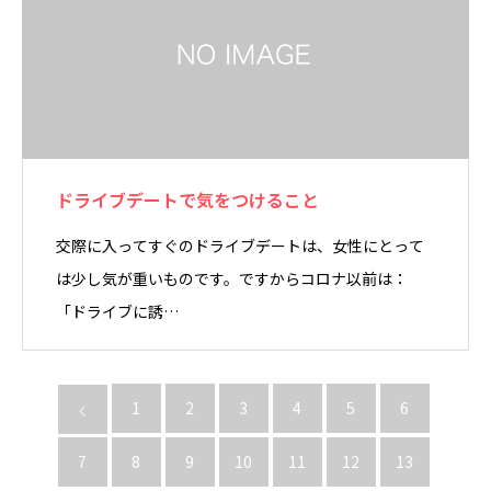
ドライブデートで気をつけること
交際に入ってすぐのドライブデートは、女性にとって
は少し気が重いものです。ですからコロナ以前は：
「ドライブに誘…
1
2
3
4
5
6
7
8
9
10
11
12
13