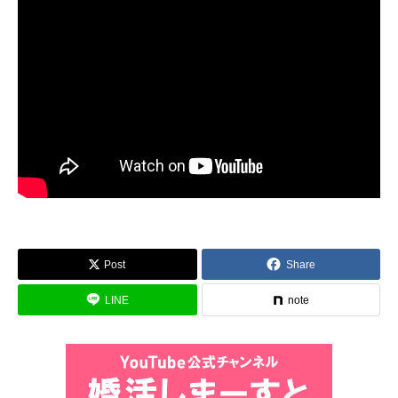
Post
Share
LINE
note