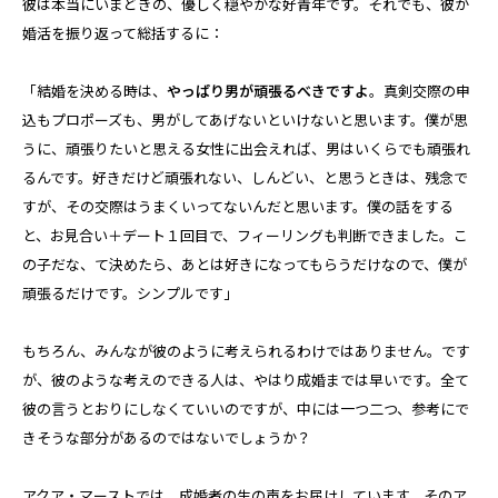
彼は本当にいまどきの、優しく穏やかな好青年です。それでも、彼が
婚活を振り返って総括するに：
「結婚を決める時は、
やっぱり男が頑張るべきですよ
。真剣交際の申
込もプロポーズも、男がしてあげないといけないと思います。僕が思
うに、頑張りたいと思える女性に出会えれば、男はいくらでも頑張れ
るんです。好きだけど頑張れない、しんどい、と思うときは、残念で
すが、その交際はうまくいってないんだと思います。僕の話をする
と、お見合い＋デート１回目で、フィーリングも判断できました。こ
の子だな、て決めたら、あとは好きになってもらうだけなので、僕が
頑張るだけです。シンプルです」
もちろん、みんなが彼のように考えられるわけではありません。です
が、彼のような考えのできる人は、やはり成婚までは早いです。全て
彼の言うとおりにしなくていいのですが、中には一つ二つ、参考にで
きそうな部分があるのではないでしょうか？
アクア・マーストでは、成婚者の生の声をお届けしています。そのア