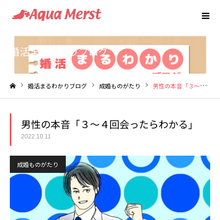
婚活まるわかりブログ
婚活まるわかりブログ
成婚ものがたり
男性の本音「３～４回会ったらわかる」
ホーム
男性の本音「３～４回会ったらわかる」
2022.10.11
成婚ものがたり