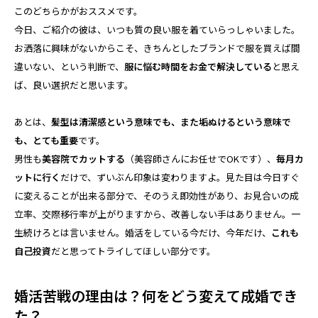
このどちらかがおススメです。
今日、ご紹介の彼は、いつも質の良い服を着ていらっしゃいました。
お洒落に興味がないからこそ、きちんとしたブランドで服を買えば間
違いない、という判断で、
服に悩む時間をお金で解決している
と思え
ば、良い選択だと思います。
あとは、
髪型は清潔感という意味でも、また垢ぬけるという意味で
も、とても重要
です。
男性も
美容院でカットする
（美容師さんにお任せでOKです）、
毎月カ
ットに行く
だけで、ずいぶん印象は変わりますよ。見た目は今日すぐ
に変えることが出来る部分で、そのうえ即効性があり、お見合いの成
立率、交際移行率が上がりますから、改善しない手はありません。一
生続けろとは言いません。婚活をしている今だけ、今年だけ、
これも
自己投資
だと思ってトライしてほしい部分です。
婚活苦戦の理由は？何をどう変えて成婚でき
た？