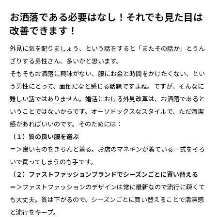
お洒落である必要はなし！それでも見た目は
改善できます！
外見に気を配りましょう、という話をすると「またその話か」とうん
ざりする男性さん、多いかと思います。
そもそもお洒落に興味がない、服にお金と時間をかけたくない、とい
う男性にとって、面倒だなと感じる話題ですよね。ですが、そんなに
難しい話ではありません。婚活における外見改革は、お洒落であると
いうことではないからです。オーソドックスなスタイルで、ただ清潔
感があればいいのです。そのためには：
（１）質の良い服を選ぶ
＝＞良いものをきちんと着る。お店のマネキンが着ている一式をそろ
いで買ってしまうのも手です。
（２）ファストファッションブランドでシーズンごとに買い替える
＝＞ファストファッションのデザインは常に最新なので流行に疎くて
も大丈夫。質は下がるので、シーズンごとに買い替えることで清潔感
と流行をキープ。