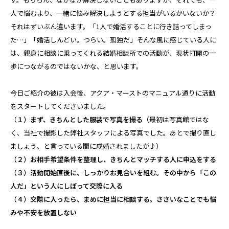
人で悩むより、一緒に悩み解決しようとする担当がいるかいないか？
それはずいぶん違います。「1人で婚活することに行き詰ってしまっ
た…」「婚活しんどい。つらい。孤独だ」そんな風に感じている人に
は、親身に相談に乗ってくれる結婚相談所での活動が、現状打開の一
歩につながるのではないかな、と思います。
今日ご紹介の彼は入会後、アクア・マーストのマニュアル通りに活動
をスタートしてくださいました。
（
１）まず、きちんとした服装で写真を撮る
（最初は写真館ではな
く、当社で撮影した弊社スタッフによる写真でした。あとで撮り直し
ましょう、と言っている間に成婚されましたが♪）
（２）お相手希望条件を整理し、きちんとマッチする人に申込をする
（３）活動開始直後に、しっかりお見合いを組む。その中から「この
人だ」という人にしぼって交際に入る
（４）交際に入ったら、まめに担当に相談する。ささいなことでも悩
みや不安を放置しない