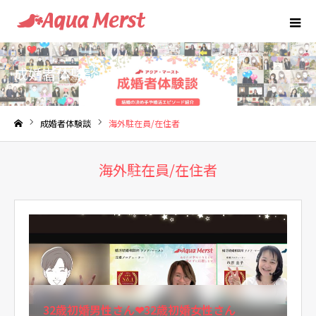
成婚者体験談
成婚者体験談
海外駐在員/在住者
ホーム
海外駐在員/在住者
32歳初婚男性さん❤32歳初婚女性さん