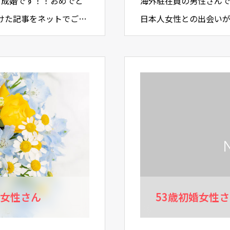
ご成婚です！！おめでと
海外駐在員の男性さんで
けた記事をネットでご覧
日本人女性との出会い
た。…
ならないことなど、色
婚女性さん
53歳初婚女性