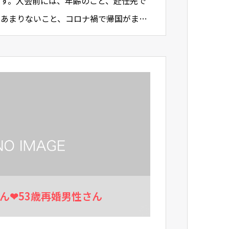
す。入会前には、年齢のこと、赴任先で
があまりないこと、コロナ禍で帰国がまま
々な悩みの上でどのよう…
さん❤53歳再婚男性さん