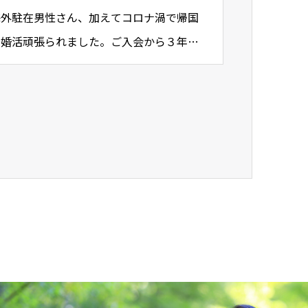
海外駐在男性さん、加えてコロナ渦で帰国
も婚活頑張られました。ご入会から３年で
ります…