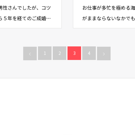
男性さんでしたが、コツ
お仕事が多忙を極める
ら５年を経てのご成婚で
がままならないなかで
ご成婚です。お世話にな
1
2
3
4