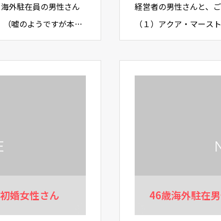
！海外駐在員の男性さん
経営者の男性さんと、
！（嘘のようですが本当
（１）アクア・マース
会‥…
望・考えを丁寧にヒア
歳初婚女性さん
46歳海外駐在