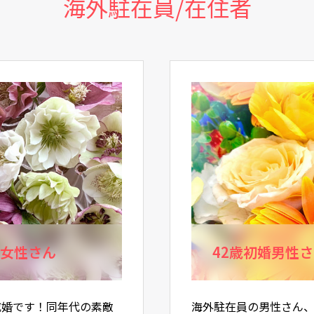
海外駐在員/在住者
婚女性さん
42歳初婚男性
成婚です！同年代の素敵
海外駐在員の男性さん、