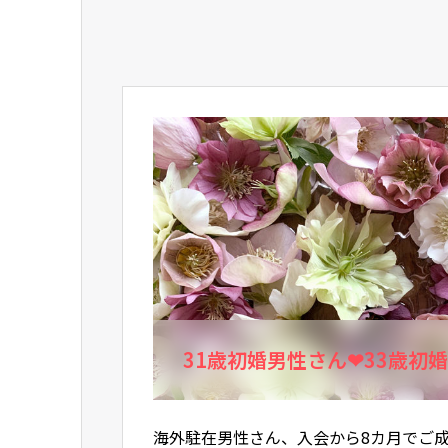
31歳初婚男性さん❤33歳初
海外駐在男性さん、入会から8カ月でご