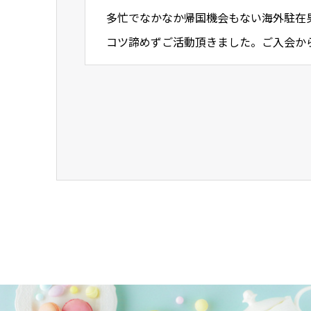
多忙でなかなか帰国機会もない海外駐在
コツ諦めずご活動頂きました。ご入会か
す♪（１）アクア・マース…