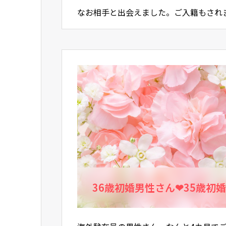
なお相手と出会えました。ご入籍もされ
います！末永くお幸せに！お忙しいとこ
36歳初婚男性さん❤35歳初