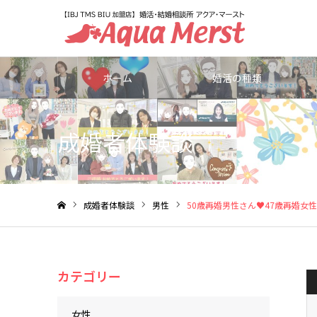
ホーム
婚活の種類
成婚者体験談
成婚者体験談
男性
50歳再婚男性さん♥47歳再婚女
ホーム
カテゴリー
女性