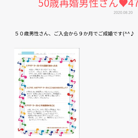
50歳再婚男性さん♥4
2020.08.20
５０歳男性さん、ご入会から９か月でご成婚です(^^♪