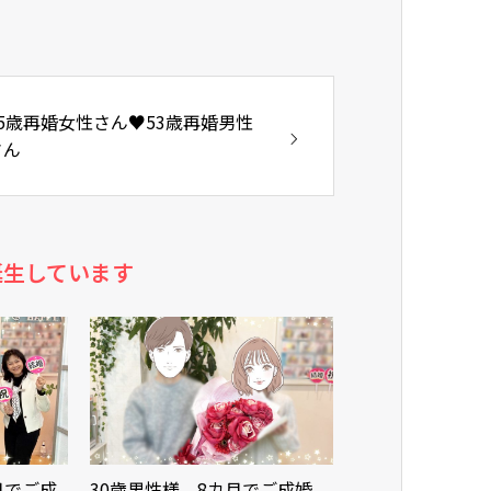
45歳再婚女性さん♥53歳再婚男性
さん
誕生しています
月でご成
30歳男性様、8カ月でご成婚