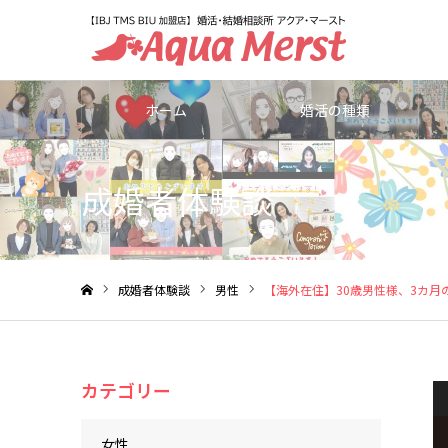
ホーム
婚活の種類
成婚者体験談
成婚者体験談
男性
【海外在住】30歳男性様、3カ月
ホーム
カテゴリー
女性