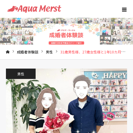
成婚者体験談
成婚者体験談
男性
31歳男性様、27歳女性様と1年10カ月でご成婚
ホーム
男性