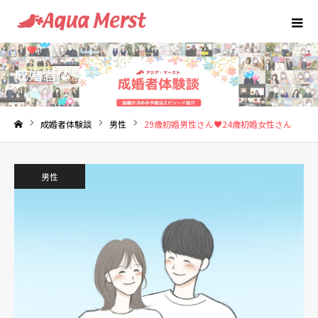
成婚者体験談
成婚者体験談
男性
29歳初婚男性さん♥24歳初婚女性さん
ホーム
男性