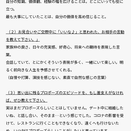
自分の知識、価値観、経験の幅を広げることは。どこにいっても役に
立つ。
最も大事にしていたことは、自分の価値を高め信じること。
（２）お見合いやご交際中に「いいな♪」と思われた、お相手の言動
を教えて下さい。」
家族仲の良さ、日々の充実感、好奇心、将来への期待を表現した言
葉。
会話していて、とにかくそういう表現が多く、一緒にいて楽しい。明
るく前向きな人生を予感させてくれる。
（自慢や打算、演技を感じない、素直で自然な感じの言葉）
（３）思い出に残るプロポーズのエピソードを、もし差支えがなけれ
ば、ぜひ教えて下さい。
実はまだプロポーズらしいことはしていません。デート中に結婚した
いね、と話し合い、そのまま…という感じでした。コロナの影響を受
けて、レストランに行くこともできなくなり、遠くへも行けないた
め、いつかはプロポーズらしいことがしたいと思っています。