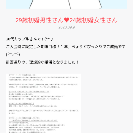
29歳初婚男性さん♥24歳初婚女性さん
2020.09.9
20代カップルさんです(^^♪
ご入会時に設定した期限目標「１年」ちょうどぴったりでご成婚です
(≧▽≦)
計画通りの、理想的な婚活となりました！