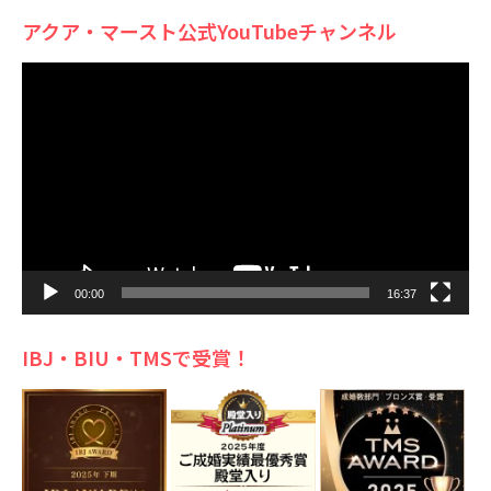
アクア・マースト公式YouTubeチャンネル
動
画
プ
レ
ー
ヤ
ー
00:00
16:37
IBJ・BIU・TMSで受賞！