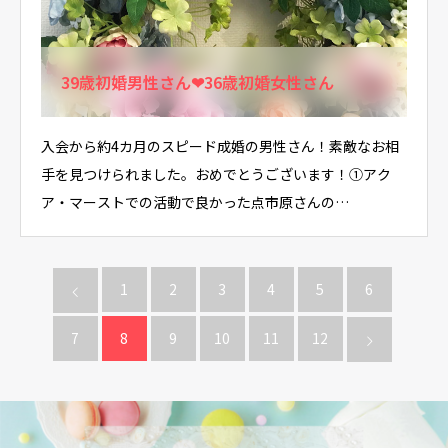
39歳初婚男性さん❤36歳初婚女性さん
入会から約4カ月のスピード成婚の男性さん！素敵なお相
手を見つけられました。おめでとうございます！①アク
ア・マーストでの活動で良かった点市原さんの…
1
2
3
4
5
6
7
8
9
10
11
12