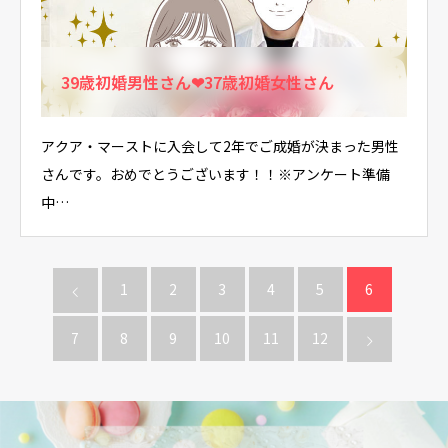
39歳初婚男性さん❤37歳初婚女性さん
アクア・マーストに入会して2年でご成婚が決まった男性
さんです。おめでとうございます！！※アンケート準備
中…
1
2
3
4
5
6
7
8
9
10
11
12