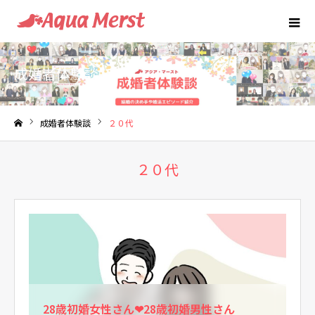
成婚者体験談
成婚者体験談
２０代
ホーム
２０代
28歳初婚女性さん❤28歳初婚男性さん