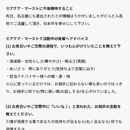
③アクア・マーストに今後期待すること
先日、名古屋にも進出されたとの情報はうかがいましたがどんどん各
地でご活躍して頂き、日本中を幸せにして下さい。
④アクア・マーストで活動中の後輩ヘアドバイス
(1) お見合いやご交際の過程で、いつも心がけていたことを教えて下
さい。
・清潔感・女性らしさ(華やかさ)・明るさ(笑顔)
・あいさつ 特にありがとう(気持ちより言葉に出す)
・担当アドバイザー様への報・連・相
※心に思っているだけでは、お相手に伝わらない事も多いので
はっき
り、お相手に何でも(特に良い事)お話しする!!を心がけていました。
(2) お見合いやご交際中に「いいな♪」と思われた、お相手の言動を
教えてください。
①
僕が我慢する事であなたの気持ちが治るなら(丸く治るなら) 何でも
我慢するヨ。