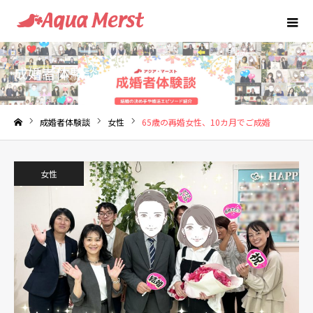
成婚者体験談
成婚者体験談
女性
65歳の再婚女性、10カ月でご成婚
ホーム
女性