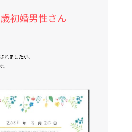
8歳初婚男性さん
会されましたが、
す。