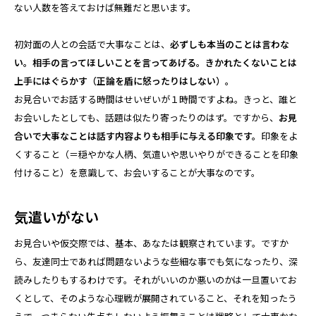
ない人数を答えておけば無難だと思います。
初対面の人との会話で大事なことは、
必ずしも本当のことは言わな
い。相手の言ってほしいことを言ってあげる。きかれたくないことは
上手にはぐらかす（正論を盾に怒ったりはしない）。
お見合いでお話する時間はせいぜいが１時間ですよね。きっと、誰と
お会いしたとしても、話題は似たり寄ったりのはず。ですから、
お見
合いで大事なことは話す内容よりも相手に与える印象です。
印象をよ
くすること（＝穏やかな人柄、気遣いや思いやりができることを印象
付けること）を意識して、お会いすることが大事なのです。
気遣いがない
お見合いや仮交際では、基本、あなたは観察されています。ですか
ら、友達同士であれば問題ないような些細な事でも気になったり、深
読みしたりもするわけです。それがいいのか悪いのかは一旦置いてお
くとして、そのような心理戦が展開されていること、それを知ったう