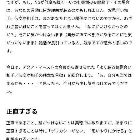
ですが、もし、NGが何度も続く…いつも突然の交際終了…その場合
は、あなたの言動に何か理由があるのかもしれません。お見合い相
手、仮交際相手は、まだあなたと深い関係ではないのですから、わざ
わざ言い難いことを言ってはくれません。「なにがいけなかったの
か？」そこに気がつけないまま（自分に直すべき点があることにも気
がつかないまま）婚活が長引いている人、残念ですが意外と多いので
す。
今日は、アクア・マーストの会員から寄せられた「よくあるお見合い
相手／仮交際相手の残念な言動」を紹介します。「あ、自分も当ては
まるかも・・・」と思ったら、今日から少し気をつけてみてくださ
い。
正直すぎる
正直であること、嘘がつけないことは美徳ではありますが、あまりに
正直すぎることは時に「デリカシーがない」「思いやりにかける」と
判断されることも。