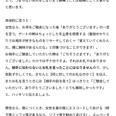
えで、つまらない失点をしないよう振舞うことは戦略として大事かな
と思います。
具体的に言うと：
女性なら、お茶をご馳走になった後「ありがとうございます」の一言
を言う。デートの時はちょっとした手土産を用意する（普段のやりと
りでお相手が好きなものをリサーチしておく＝「覚えていてくれたん
だ。僕に興味があるんだな」と印象づけることができます）。
お相手にご馳走していただいた時は「ごちそうさまです」「ありがと
うございました」だけでは不十分ですよ。それはお礼ではありませ
ん。
相手に伝わらないとお礼を言ったことにはなりません
ので、少し
気恥ずかしくても、きちんと【何に対してのお礼なのか？】を伝え、
またお礼を言うときには【相手の目を見て】はっきりと『ご馳走して
いただいて、ありがとうございました！とても美味しかったです』
と、ハッキリと伝えましょう。
男性なら、席につくとき、女性を奥の席にエスコートしてあげる（椅
子席とソファ席があるなら、ソファ席を勧めてあげる）。エレベータ