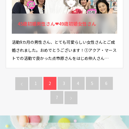
45歳初婚男性さん❤49歳初婚女性さん
活動9カ月の男性さん、とても可愛らしい女性さんとご成
婚されました。おめでとうございます！①アクア・マース
トでの活動で良かった点市原さんをはじめ仲人さん…
1
2
3
4
5
6
7