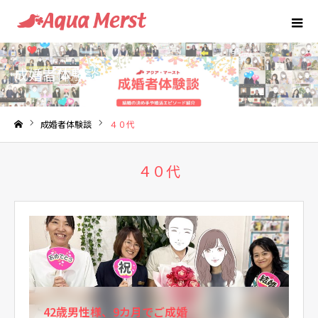
成婚者体験談
成婚者体験談
４０代
ホーム
４０代
42歳男性様、9カ月でご成婚