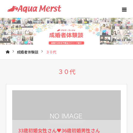
成婚者体験談
成婚者体験談
３０代
ホーム
３０代
33歳初婚女性さん♥36歳初婚男性さん