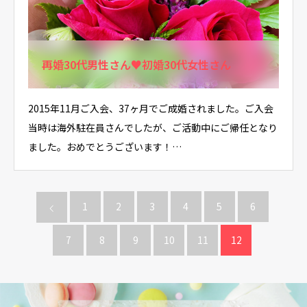
再婚30代男性さん♥初婚30代女性さん
2015年11月ご入会、37ヶ月でご成婚されました。ご入会
当時は海外駐在員さんでしたが、ご活動中にご帰任となり
ました。おめでとうございます！…
1
2
3
4
5
6
7
8
9
10
11
12