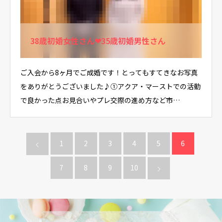
38歳初婚女性さん❤35歳初婚男性さん
ご入会から8ヶ月でご成婚です！とってもすてきなお写真
をありがとうございました♪①アクア・マーストでの活動
で良かった点お見合いやプレ交際の進め方など市…
1
2
3
4
5
6
7
8
9
10