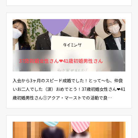
37歳初婚女性さん❤41歳初婚男性さん
入会から3ヶ月のスピード成婚でした！とって～も、仲良
いお二人でした（涙）おめでとう！37歳初婚女性さん❤41
歳初婚男性さん①アクア・マーストでの活動で良…